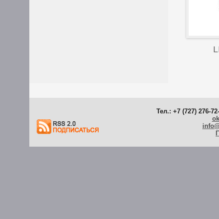
L
Тел.: +7 (727) 276-72
ok
info
Г