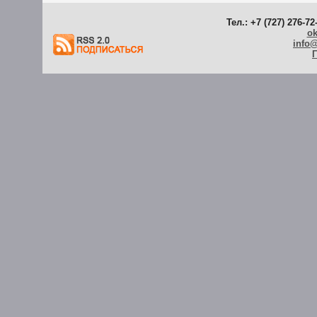
Тел.: +7 (727) 276-72
ok
info
Г