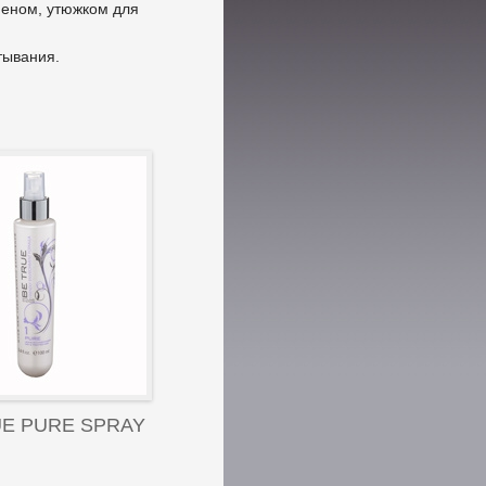
феном, утюжком для
тывания.
UE PURE SPRAY